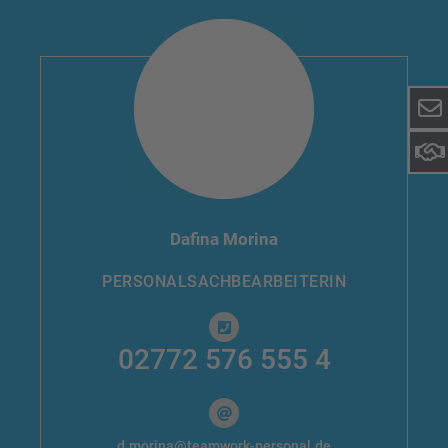
Dafina Morina
PERSONAL­SACHBEARBEITERIN
02772 576 555 4
d.morina@teamwork-personal.de