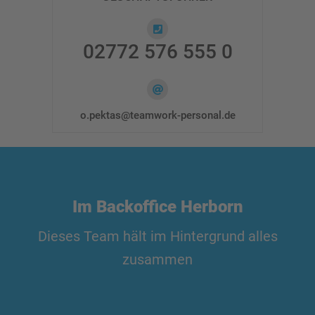
02772 576 555 0
o.pektas@teamwork-personal.de
Im Backoffice Herborn
Dieses Team hält im Hintergrund alles
zusammen