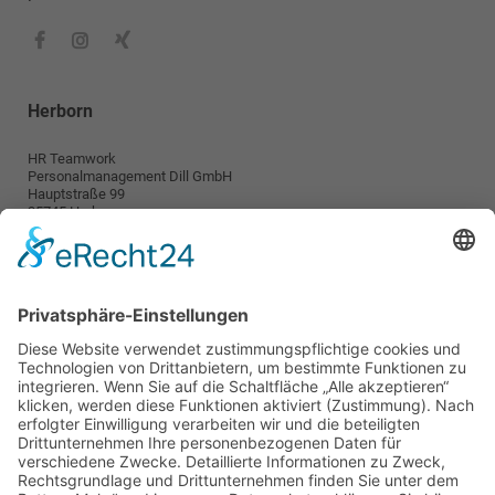
Herborn
HR Teamwork
Personalmanagement Dill GmbH
Hauptstraße 99
35745 Herborn
info@teamwork-personal.de
Wetzlar
HR TeamWork
Personalmanagement Dill GmbH
Karl-Kellner-Ring 38-46
35576 Wetzlar
wetzlar@teamwork-personal.de