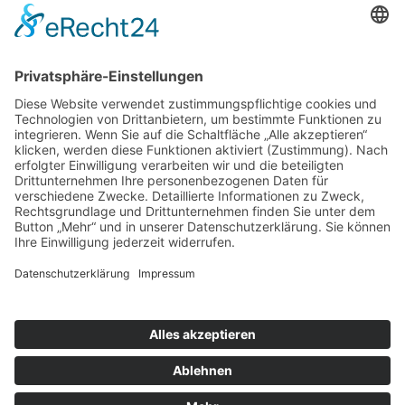
info@teamwork-personal.de
Wetzlar
HR TeamWork
Personalmanagement Dill GmbH
Karl-Kellner-Ring 38-46
35576 Wetzlar
wetzlar@teamwork-personal.de
Teamwork
Für Arbeitnehmer
Für Arbeitgeber
Über uns
Kontakt