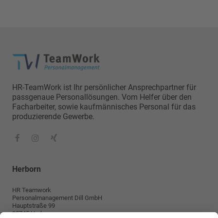
HR-TeamWork ist Ihr persönlicher Ansprechpartner für
passgenaue Personallösungen. Vom Helfer über den
Facharbeiter, sowie kaufmännisches Personal für das
produzierende Gewerbe.
Herborn
HR Teamwork
Personalmanagement Dill GmbH
Hauptstraße 99
35745 Herborn