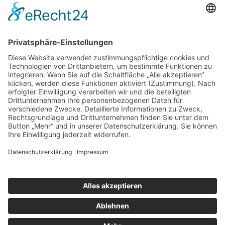
info@teamwork-personal.de
Wetzlar
HR TeamWork
Personalmanagement Dill GmbH
Karl-Kellner-Ring 38-46
35576 Wetzlar
wetzlar@teamwork-personal.de
Teamwork
Für Arbeitnehmer
Für Arbeitgeber
Über uns
Kontakt