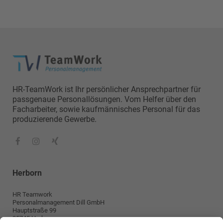
HR-TeamWork ist Ihr persönlicher Ansprechpartner für
passgenaue Personallösungen. Vom Helfer über den
Facharbeiter, sowie kaufmännisches Personal für das
produzierende Gewerbe.
Herborn
HR Teamwork
Personalmanagement Dill GmbH
Hauptstraße 99
35745 Herborn