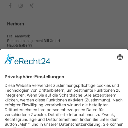
Herborn
HR Teamwork
Personalmanagement Dill GmbH
Hauptstraße 99
35745 Herborn
info@teamwork-personal.de
Wetzlar
HR TeamWork
Personalmanagement Dill GmbH
Karl-Kellner-Ring 38-46
35576 Wetzlar
wetzlar@teamwork-personal.de