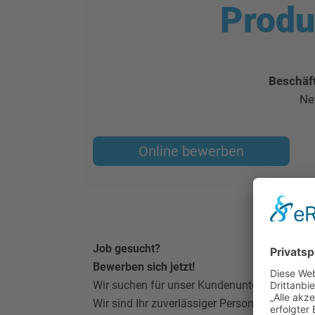
Produ
Beschäf
Ne
Online bewerben
Job gesucht?
Bewerben sich jetzt!
Wir suchen für unser Kundenunternehmen ei
Wir sind Ihr zuverlässiger Personaldienstleis