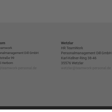
orn
Wetzlar
eamwork
HR TeamWork
onalmanagement Dill GmbH
Personalmanagement Dill GmbH
tstraße 99
Karl-Kellner-Ring 38-46
5 Herborn
35576 Wetzlar
@teamwork-personal.de
wetzlar@teamwork-personal.de