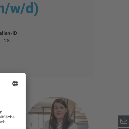
m/w/d)
ellen-ID
28