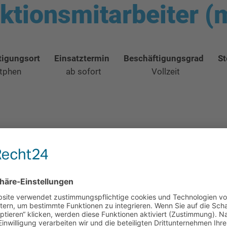
ktionsmitarbeiter (
tigungsort
Einsatztermin
Beschäftigungsgrad
St
tphen
ab sofort
Vollzeit
nen zuverlässigen
Produktionsmitarbeiter
(m/w/d).
ter im Raum Lahn-Dill. Für uns sind Vertrauen, Fairness und