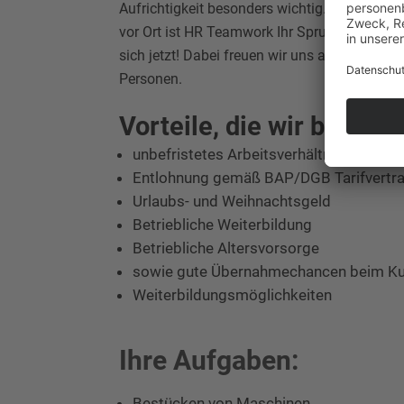
Aufrichtigkeit besonders wichtig. Dank unse
vor Ort ist HR Teamwork Ihr Sprungbrett. G
sich jetzt! Dabei freuen wir uns auch über 
Personen.
Vorteile, die wir bieten:
unbefristetes Arbeitsverhältnis
Entlohnung gemäß BAP/DGB Tarifvertr
Urlaubs- und Weihnachtsgeld
Betriebliche Weiterbildung
Betriebliche Altersvorsorge
sowie gute Übernahmechancen beim K
Weiterbildungsmöglichkeiten
Ihre Aufgaben:
Bestücken von Maschinen