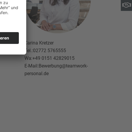
e
Carina Kretzer
Tel.:02772 5765555
Wa:+49 0151 42829015
E-Mail:Bewerbung@teamwork-
personal.de