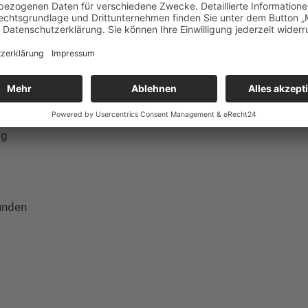
rer vertrauensvollen Kontakte zu Personalentscheidern (m/w/d)
ehen Sie mit HR Teamwork den nächsten Schritt und bewerben Si
Bewerbungen von Menschen mit Behinderung und gleichgestellten
ag
unden