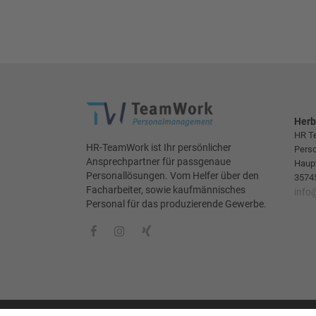
Herb
HR T
HR-TeamWork ist Ihr persönlicher
Pers
Ansprechpartner für passgenaue
Haup
Personallösungen. Vom Helfer über den
3574
Facharbeiter, sowie kaufmännisches
info
Personal für das produzierende Gewerbe.
© HR Teamwork