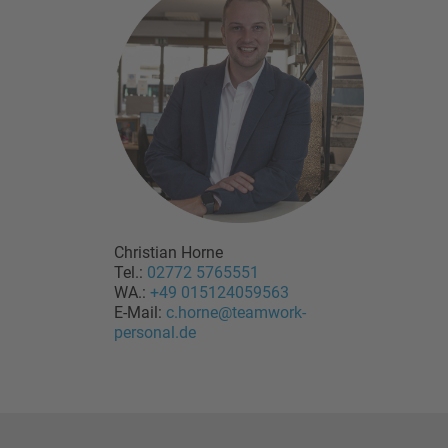
Christian Horne
Tel.:
02772 5765551
WA.:
+49 015124059563
E-Mail:
c.horne@teamwork-
personal.de