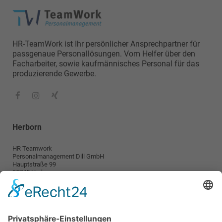
HR-TeamWork ist Ihr persönlicher Ansprechpartner für
passgenaue Personallösungen. Vom Helfer über den
Facharbeiter, sowie kaufmännisches Personal für das
produzierende Gewerbe.
Herborn
HR Teamwork
Personalmanagement Dill GmbH
Hauptstraße 99
35745 Herborn
info@teamwork-personal.de
Wetzlar