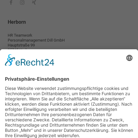
Herborn
HR Teamwork
Personalmanagement Dill GmbH
Hauptstraße 99
35745 Herborn
info@teamwork-personal.de
Wetzlar
HR TeamWork
Personalmanagement Dill GmbH
Karl-Kellner-Ring 38-46
35576 Wetzlar
wetzlar@teamwork-personal.de
Teamwork