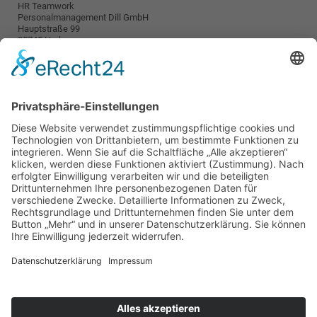
HR Teamwork
Personalmanagement Dill GmbH
Hauptstraße 99
35745 Herborn
info@teamwork-personal.de
Wetzlar
HR TeamWork
Personalmanagement Dill GmbH
Karl-Kellner-Ring 38-46
35576 Wetzlar
wetzlar@teamwork-personal.de
Teamwork
Für Arbeitnehmer
Für Arbeitgeber
Über uns
Kontakt