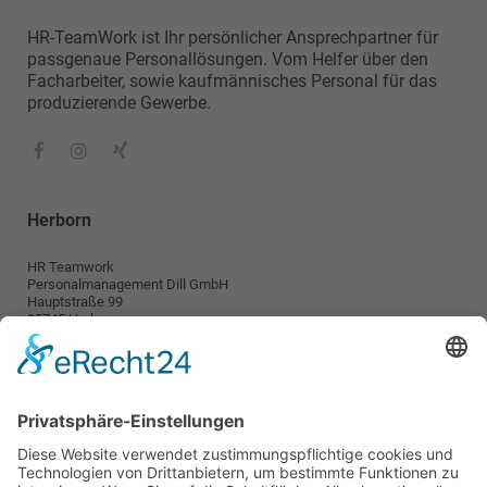
HR-TeamWork ist Ihr persönlicher Ansprechpartner für
passgenaue Personallösungen. Vom Helfer über den
Facharbeiter, sowie kaufmännisches Personal für das
produzierende Gewerbe.
Herborn
HR Teamwork
Personalmanagement Dill GmbH
Hauptstraße 99
35745 Herborn
info@teamwork-personal.de
Wetzlar
HR TeamWork
Personalmanagement Dill GmbH