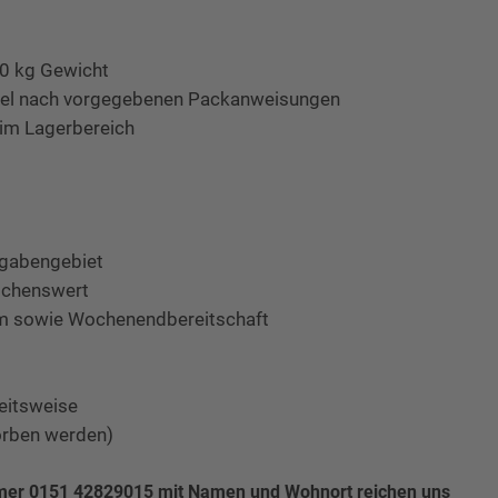
20 kg Gewicht
kel nach vorgegebenen Packanweisungen
 im Lagerbereich
fgabengebiet
schenswert
tem sowie Wochenendbereitschaft
beitsweise
orben werden)
er 0151 42829015 mit Namen und Wohnort reichen uns