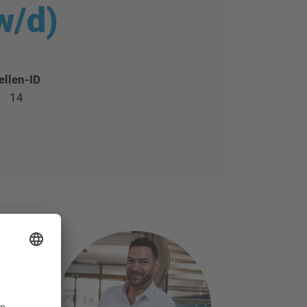
w/d)
ellen-ID
14