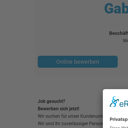
Gab
Beschäf
We
Online bewerben
Job gesucht?
Bewerben sich jetzt!
Wir suchen für unser Kundenunternehmen zu
Wir sind Ihr zuverlässiger Personaldienstleis