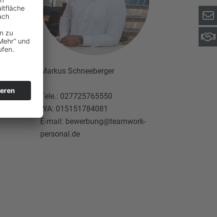
Markus Schneeberger
Tele.: 027725765550
WA: 015151784081
E-mail: bewerbung@teamwork-
personal.de