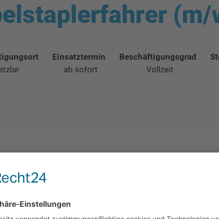
elstaplerfahrer (m/
tigungsort
Einsatztermin
Beschäftigungsgrad
St
tzlar
ab sofort
Vollzeit
verlässige
Gabelstaplerfahrer (m/w/d)
.
ter im Raum Lahn-Dill. Für uns sind Vertrauen, Fairness und