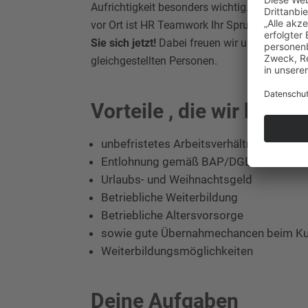
Aufrichtigkeit besonders wichtig. Dank unse
vor Ort ist HR Teamwork Ihr Sprungbrett. G
Sie sich jetzt!
Dabei freuen wir uns auch üb
gleichgestellten Personen.
Vorteile , die wir bieten
unbefristetes Arbeitsverhältnis
Entlohnung gemäß BAP/DGB Tarifvertr
Urlaubs- und Weihnachtsgeld
Betriebliche Weiterbildung
Betriebliche Altersvorsorge
sowie gute Übernahmechancen beim K
Weiterbildungsmöglichkeiten
Deine Aufgaben