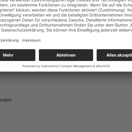
rer vertrauensvollen Kontakte zu Personalentscheidern (m/w/d)
ehen Sie mit HR Teamwork den nächsten Schritt und
bewerben
er Bewerbungen von Menschen mit Behinderung und
ag
unden