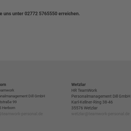
ie uns unter 02772 5765550 erreichen.
orn
Wetzlar
eamwork
HR TeamWork
onalmanagement Dill GmbH
Personalmanagement Dill GmbH
tstraße 99
Karl-Kellner-Ring 38-46
5 Herborn
35576 Wetzlar
@teamwork-personal.de
wetzlar@teamwork-personal.de