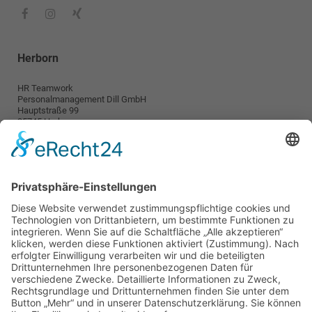
Herborn
HR Teamwork
Personalmanagement Dill GmbH
Hauptstraße 99
35745 Herborn
info@teamwork-personal.de
Wetzlar
HR TeamWork
Personalmanagement Dill GmbH
Karl-Kellner-Ring 38-46
35576 Wetzlar
wetzlar@teamwork-personal.de