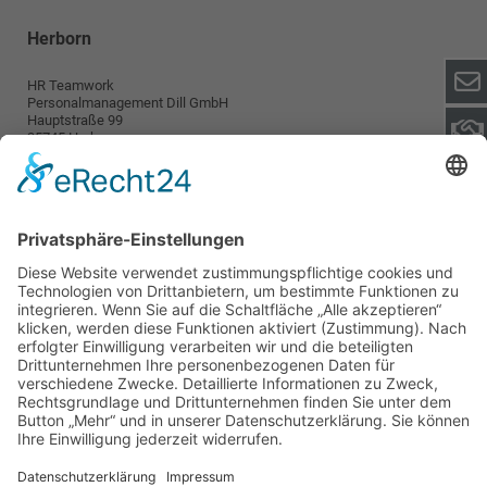
Herborn
HR Teamwork
Personalmanagement Dill GmbH
Hauptstraße 99
35745 Herborn
info@teamwork-personal.de
Wetzlar
HR TeamWork
Personalmanagement Dill GmbH
Karl-Kellner-Ring 38-46
35576 Wetzlar
wetzlar@teamwork-personal.de
Teamwork
Für Arbeitnehmer