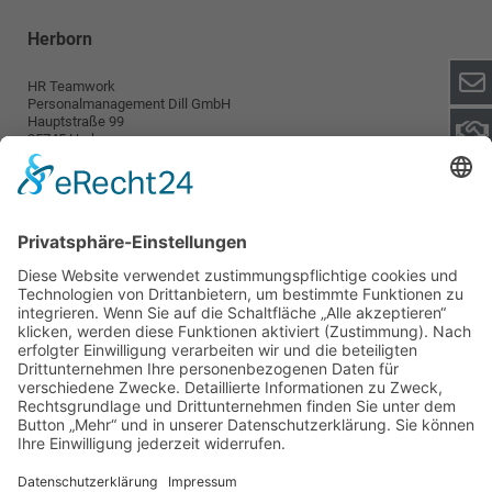
Herborn
HR Teamwork
Personalmanagement Dill GmbH
Hauptstraße 99
35745 Herborn
info@teamwork-personal.de
Wetzlar
HR TeamWork
Personalmanagement Dill GmbH
Karl-Kellner-Ring 38-46
35576 Wetzlar
wetzlar@teamwork-personal.de
Teamwork
Für Arbeitnehmer